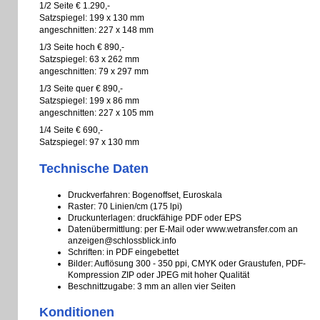
1/2 Seite € 1.290,-
Satzspiegel: 199 x 130 mm
angeschnitten: 227 x 148 mm
1/3 Seite hoch € 890,-
Satzspiegel: 63 x 262 mm
angeschnitten: 79 x 297 mm
1/3 Seite quer € 890,-
Satzspiegel: 199 x 86 mm
angeschnitten: 227 x 105 mm
1/4 Seite € 690,-
Satzspiegel: 97 x 130 mm
Technische Daten
Druckverfahren: Bogenoffset, Euroskala
Raster: 70 Linien/cm (175 lpi)
Druckunterlagen: druckfähige PDF oder EPS
Datenübermittlung: per E-Mail oder
www.wetransfer.com
an
anzeigen@schlossblick.info
Schriften: in PDF eingebettet
Bilder: Auflösung 300 - 350 ppi, CMYK oder Graustufen, PDF-
Kompression ZIP oder JPEG mit hoher Qualität
Beschnittzugabe: 3 mm an allen vier Seiten
Konditionen