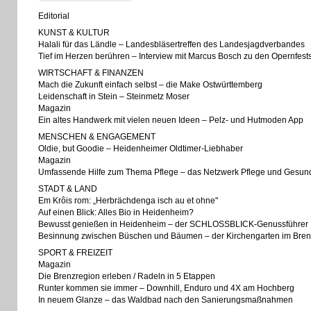
Editorial
KUNST & KULTUR
Halali für das Ländle – Landesbläsertreffen des Landesjagdverbandes
Tief im Herzen berühren – Interview mit Marcus Bosch zu den Opernfest
WIRTSCHAFT & FINANZEN
Mach die Zukunft einfach selbst – die Make Ostwürttemberg
Leidenschaft in Stein – Steinmetz Moser
Magazin
Ein altes Handwerk mit vielen neuen Ideen – Pelz- und Hutmoden App
MENSCHEN & ENGAGEMENT
Oldie, but Goodie – Heidenheimer Oldtimer-Liebhaber
Magazin
Umfassende Hilfe zum Thema Pflege – das Netzwerk Pflege und Gesun
STADT & LAND
Em Krôis rom: „Herbrächdenga isch au et ohne"
Auf einen Blick: Alles Bio in Heidenheim?
Bewusst genießen in Heidenheim – der SCHLOSSBLICK-Genussführer
Besinnung zwischen Büschen und Bäumen – der Kirchengarten im Bren
SPORT & FREIZEIT
Magazin
Die Brenzregion erleben / Radeln in 5 Etappen
Runter kommen sie immer – Downhill, Enduro und 4X am Hochberg
In neuem Glanze – das Waldbad nach den Sanierungsmaßnahmen